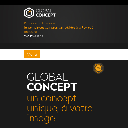
Réunir en un lieu unique,
l’ensemble des compétences dédiées à la PLV et à
l’Industrie.
T 02 37 62 83 02
Menu
GLOBAL
CONCEPT
un concept
unique, à votre
image